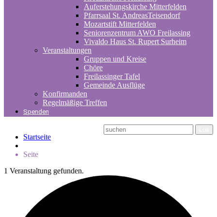
Auferstehungskirche Mitterfelden
Pfarrsaal St. AndreasTeisendorf
Mozartstift Mitterfelden
Seniorenzentrum AWO Freilassing
Vivaldo Haus St. Rupert Surheim
Veranstaltungen
Gruppen und Kreise
Chöre
Freilassinger Tafel
Gemeinde Ausflüge
Konfirmanden
Regelmäßige Treffen
Spenden
Startseite
Seite
1 Veranstaltung gefunden.