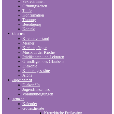
Sekretärinnen
Öffnungszeiten
Taufe
Konfirmation
Trauung
Beerdigung
Kontakt
Über uns
Kirchenvorstand
Mesner
Kirchenpfleger
Musik in der Kirche
Prädikanten und Lektoren
Grundlagen des Glaubens
Diakonie
Kindertagesstätte
Alpha
Jugendarbeit
Diakon*In
Jugendausschuss
Vorankündigungen
Termine
Kalender
Gottesdienste
Kreuzkirche Freilassing