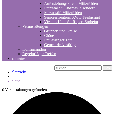
Auferstehungskirche Mitterfelden
Pfarrsaal St. AndreasTeisendorf
Mozartstift Mitterfelden
Seniorenzentrum AWO Freilassing
Vivaldo Haus St. Rupert Surheim
Veranstaltungen
Gruppen und Kreise
Chöre
Freilassinger Tafel
Gemeinde Ausflüge
Konfirmanden
Regelmäßige Treffen
Spenden
Startseite
Seite
0 Veranstaltungen gefunden.