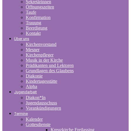
Sekretärinnen
Öffnungszeiten
Taufe
Konfirmation
Trauung
Beerdigung
Kontakt
Über uns
Kirchenvorstand
Mesner
Kirchenpfleger
Musik in der Kirche
Prädikanten und Lektoren
Grundlagen des Glaubens
Diakonie
Kindertagesstätte
Alpha
Jugendarbeit
Diakon*In
Jugendausschuss
Vorankündigungen
Termine
Kalender
Gottesdienste
Kreuzkirche Freilassing