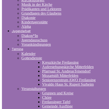
Kirchenpfleger
Musik in der Kirche
Prädikanten und Lektoren
Grundlagen des Glaubens
Diakonie
Kindertagesstätte
Alpha
Jugendarbeit
Diakon*In
Jugendausschuss
Vorankündigungen
Termine
Kalender
Gottesdienste
Kreuzkirche Freilassing
Auferstehungskirche Mitterfelden
Pfarrsaal St. AndreasTeisendorf
Mozartstift Mitterfelden
Seniorenzentrum AWO Freilassing
Vivaldo Haus St. Rupert Surheim
Veranstaltungen
Gruppen und Kreise
Chöre
Freilassinger Tafel
Gemeinde Ausflüge