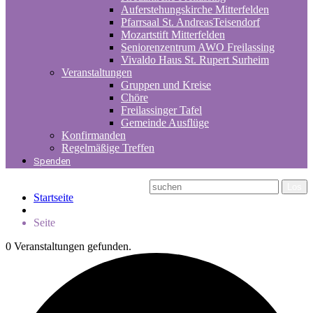
Auferstehungskirche Mitterfelden
Pfarrsaal St. AndreasTeisendorf
Mozartstift Mitterfelden
Seniorenzentrum AWO Freilassing
Vivaldo Haus St. Rupert Surheim
Veranstaltungen
Gruppen und Kreise
Chöre
Freilassinger Tafel
Gemeinde Ausflüge
Konfirmanden
Regelmäßige Treffen
Spenden
Startseite
Seite
0 Veranstaltungen gefunden.