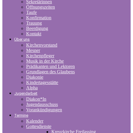
Sekretärinnen
Öffnungszeiten
Taufe
Konfirmation
Trauung
Beerdigung
Kontakt
Über uns
Kirchenvorstand
Mesner
Kirchenpfleger
Musik in der Kirche
Prädikanten und Lektoren
Grundlagen des Glaubens
Diakonie
Kindertagesstätte
Alpha
Jugendarbeit
Diakon*In
Jugendausschuss
Vorankündigungen
Termine
Kalender
Gottesdienste
Kreuzkirche Freilassing