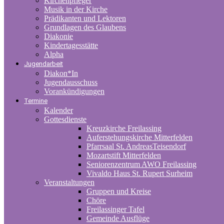
Kirchenpfleger
Musik in der Kirche
Prädikanten und Lektoren
Grundlagen des Glaubens
Diakonie
Kindertagesstätte
Alpha
Jugendarbeit
Diakon*In
Jugendausschuss
Vorankündigungen
Termine
Kalender
Gottesdienste
Kreuzkirche Freilassing
Auferstehungskirche Mitterfelden
Pfarrsaal St. AndreasTeisendorf
Mozartstift Mitterfelden
Seniorenzentrum AWO Freilassing
Vivaldo Haus St. Rupert Surheim
Veranstaltungen
Gruppen und Kreise
Chöre
Freilassinger Tafel
Gemeinde Ausflüge