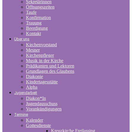
Sekretärinnen
Öffnungszeiten
Taufe
Konfirmation
Trauung
Beerdigung
Kontakt
Über uns
Kirchenvorstand
Mesner
Kirchenpfleger
Musik in der Kirche
Prädikanten und Lektoren
Grundlagen des Glaubens
Diakonie
Kindertagesstätte
Alpha
Jugendarbeit
Diakon*In
Jugendausschuss
Vorankündigungen
Termine
Kalender
Gottesdienste
Kreuzkirche Freilassing