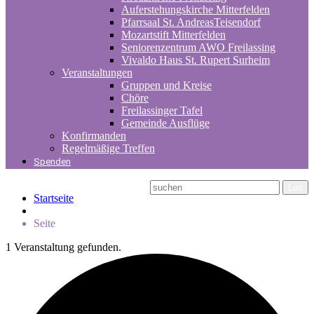
Auferstehungskirche Mitterfelden
Pfarrsaal St. AndreasTeisendorf
Mozartstift Mitterfelden
Seniorenzentrum AWO Freilassing
Vivaldo Haus St. Rupert Surheim
Veranstaltungen
Gruppen und Kreise
Chöre
Freilassinger Tafel
Gemeinde Ausflüge
Konfirmanden
Regelmäßige Treffen
Spenden
Startseite
Seite
1 Veranstaltung gefunden.