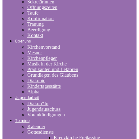
Sekretärinnen
Öffnungszeiten
Taufe
Konfirmation
Trauung
Beerdigung
Kontakt
Über uns
Kirchenvorstand
Mesner
Kirchenpfleger
Musik in der Kirche
Prädikanten und Lektoren
Grundlagen des Glaubens
Diakonie
Kindertagesstätte
Alpha
Jugendarbeit
Diakon*In
Jugendausschuss
Vorankündigungen
Termine
Kalender
Gottesdienste
Kreuzkirche Freilassing