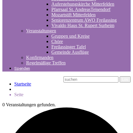
Auferstehungskirche Mitterfelden
Pfarrsaal St. AndreasTeisendorf
Mozartstift Mitterfelden
Seniorenzentrum AWO Freilassing
Vivaldo Haus St. Rupert Surheim
Veranstaltungen
Gruppen und Kreise
Chöre
Freilassinger Tafel
Gemeinde Ausflüge
Konfirmanden
Regelmäßige Treffen
Spenden
Startseite
Seite
0 Veranstaltungen gefunden.