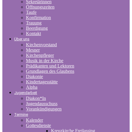
Sekretärinnen
Öffnungszeiten
Taufe
Konfirmation
Trauung
Beerdigung
Kontakt
Über uns
Kirchenvorstand
Mesner
Kirchenpfleger
Musik in der Kirche
Prädikanten und Lektoren
Grundlagen des Glaubens
Diakonie
Kindertagesstätte
Alpha
Jugendarbeit
Diakon*In
Jugendausschuss
Vorankündigungen
Termine
Kalender
Gottesdienste
Kreuzkirche Freilassing