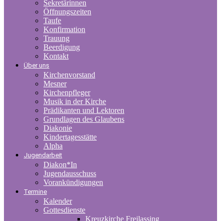
Sekretärinnen
Öffnungszeiten
Taufe
Konfirmation
Trauung
Beerdigung
Kontakt
Über uns
Kirchenvorstand
Mesner
Kirchenpfleger
Musik in der Kirche
Prädikanten und Lektoren
Grundlagen des Glaubens
Diakonie
Kindertagesstätte
Alpha
Jugendarbeit
Diakon*In
Jugendausschuss
Vorankündigungen
Termine
Kalender
Gottesdienste
Kreuzkirche Freilassing