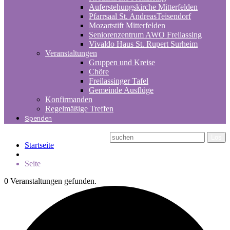
Auferstehungskirche Mitterfelden
Pfarrsaal St. AndreasTeisendorf
Mozartstift Mitterfelden
Seniorenzentrum AWO Freilassing
Vivaldo Haus St. Rupert Surheim
Veranstaltungen
Gruppen und Kreise
Chöre
Freilassinger Tafel
Gemeinde Ausflüge
Konfirmanden
Regelmäßige Treffen
Spenden
Startseite
Seite
0 Veranstaltungen gefunden.