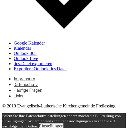
Google Kalender
iCalendar
Outlook 365
Outlook Live
.ics-Datei exportieren
Exportiere Outlook .ics Datei
Impressum
Datenschutz
Häufige Fragen
Links
© 2019 Evangelisch-Lutherische Kirchengemeinde Freilassing
Sofern Sie Ihre Datenschutzeinstellungen ändern möchten z.B. Erteilung von
Einwilligungen, Widerruf bereits erteilter Einwilligungen klicken Sie auf
Einstellungen
nachfolgenden Button.