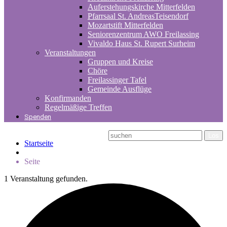
Auferstehungskirche Mitterfelden
Pfarrsaal St. AndreasTeisendorf
Mozartstift Mitterfelden
Seniorenzentrum AWO Freilassing
Vivaldo Haus St. Rupert Surheim
Veranstaltungen
Gruppen und Kreise
Chöre
Freilassinger Tafel
Gemeinde Ausflüge
Konfirmanden
Regelmäßige Treffen
Spenden
Startseite
Seite
1 Veranstaltung gefunden.