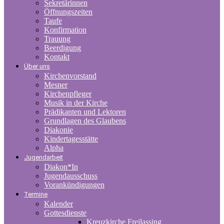
Sekretärinnen
Öffnungszeiten
Taufe
Konfirmation
Trauung
Beerdigung
Kontakt
Über uns
Kirchenvorstand
Mesner
Kirchenpfleger
Musik in der Kirche
Prädikanten und Lektoren
Grundlagen des Glaubens
Diakonie
Kindertagesstätte
Alpha
Jugendarbeit
Diakon*In
Jugendausschuss
Vorankündigungen
Termine
Kalender
Gottesdienste
Kreuzkirche Freilassing