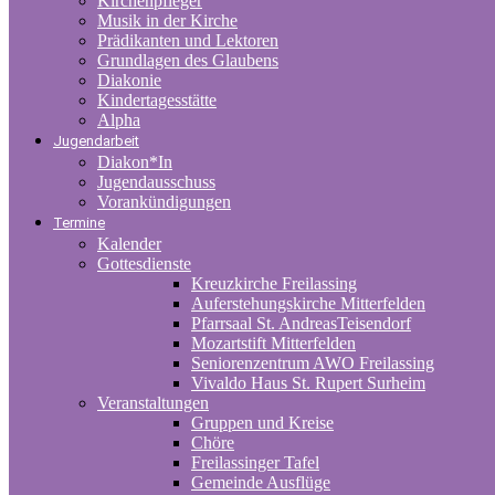
Kirchenpfleger
Musik in der Kirche
Prädikanten und Lektoren
Grundlagen des Glaubens
Diakonie
Kindertagesstätte
Alpha
Jugendarbeit
Diakon*In
Jugendausschuss
Vorankündigungen
Termine
Kalender
Gottesdienste
Kreuzkirche Freilassing
Auferstehungskirche Mitterfelden
Pfarrsaal St. AndreasTeisendorf
Mozartstift Mitterfelden
Seniorenzentrum AWO Freilassing
Vivaldo Haus St. Rupert Surheim
Veranstaltungen
Gruppen und Kreise
Chöre
Freilassinger Tafel
Gemeinde Ausflüge