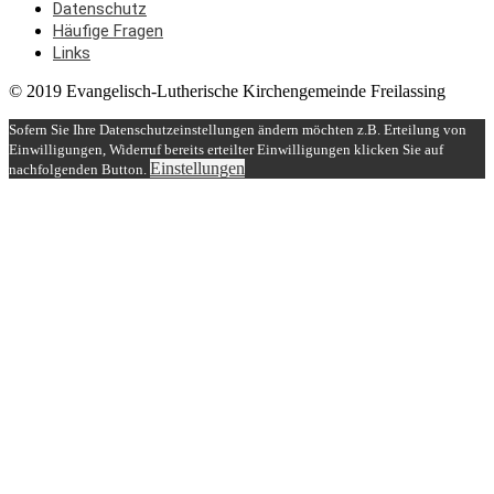
Datenschutz
Häufige Fragen
Links
© 2019 Evangelisch-Lutherische Kirchengemeinde Freilassing
Sofern Sie Ihre Datenschutzeinstellungen ändern möchten z.B. Erteilung von
Einwilligungen, Widerruf bereits erteilter Einwilligungen klicken Sie auf
Einstellungen
nachfolgenden Button.