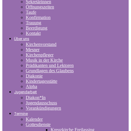
Sekretärinnen
Öffnungszeiten
Taufe
Konfirmation
Trauung
Beerdigung
Kontakt
Über uns
Kirchenvorstand
Mesner
Kirchenpfleger
Musik in der Kirche
Prädikanten und Lektoren
Grundlagen des Glaubens
Diakonie
Kindertagesstätte
Alpha
Jugendarbeit
Diakon*In
Jugendausschuss
Vorankündigungen
Termine
Kalender
Gottesdienste
Kreuzkirche Freilassing