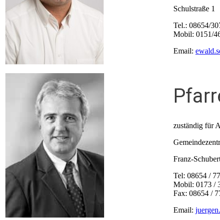
Schulstraße 1
Tel.: 08654/30
Mobil: 0151/4
Email:
ewald.s
Pfarr
zuständig für 
Gemeindezentr
Franz-Schubert
Tel: 08654 / 
Mobil:
0173
/
Fax: 08654 / 
Email:
juergen