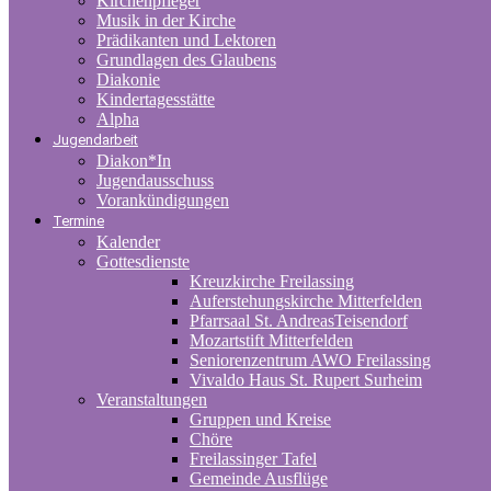
Kirchenpfleger
Musik in der Kirche
Prädikanten und Lektoren
Grundlagen des Glaubens
Diakonie
Kindertagesstätte
Alpha
Jugendarbeit
Diakon*In
Jugendausschuss
Vorankündigungen
Termine
Kalender
Gottesdienste
Kreuzkirche Freilassing
Auferstehungskirche Mitterfelden
Pfarrsaal St. AndreasTeisendorf
Mozartstift Mitterfelden
Seniorenzentrum AWO Freilassing
Vivaldo Haus St. Rupert Surheim
Veranstaltungen
Gruppen und Kreise
Chöre
Freilassinger Tafel
Gemeinde Ausflüge