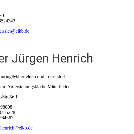
70
6524343
eissler@elkb.de
er Jürgen Henrich
Ainring/Mitterfelden und Teisendorf
um Auferstehungskirche Mitterfelden
-Straße 1
7798808
375
52
28
7764367
.henrich@elkb.de