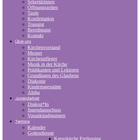
Sekretärinnen
Öffnungszeiten
Taufe
Konfirmation
Trauung
Beerdigung
Kontakt
Über uns
Kirchenvorstand
Mesner
Kirchenpfleger
Musik in der Kirche
Prädikanten und Lektoren
Grundlagen des Glaubens
Diakonie
Kindertagesstätte
Alpha
Jugendarbeit
Diakon*In
Jugendausschuss
Vorankündigungen
Termine
Kalender
Gottesdienste
Kreuzkirche Freilassing