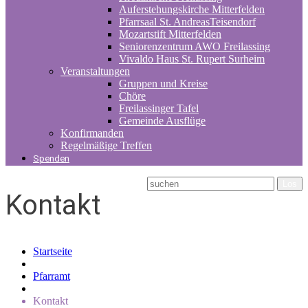
Auferstehungskirche Mitterfelden
Pfarrsaal St. AndreasTeisendorf
Mozartstift Mitterfelden
Seniorenzentrum AWO Freilassing
Vivaldo Haus St. Rupert Surheim
Veranstaltungen
Gruppen und Kreise
Chöre
Freilassinger Tafel
Gemeinde Ausflüge
Konfirmanden
Regelmäßige Treffen
Spenden
Kontakt
Startseite
Pfarramt
Kontakt