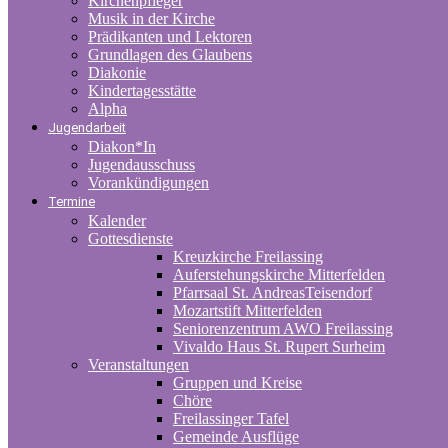
Kirchenpfleger
Musik in der Kirche
Prädikanten und Lektoren
Grundlagen des Glaubens
Diakonie
Kindertagesstätte
Alpha
Jugendarbeit
Diakon*In
Jugendausschuss
Vorankündigungen
Termine
Kalender
Gottesdienste
Kreuzkirche Freilassing
Auferstehungskirche Mitterfelden
Pfarrsaal St. AndreasTeisendorf
Mozartstift Mitterfelden
Seniorenzentrum AWO Freilassing
Vivaldo Haus St. Rupert Surheim
Veranstaltungen
Gruppen und Kreise
Chöre
Freilassinger Tafel
Gemeinde Ausflüge