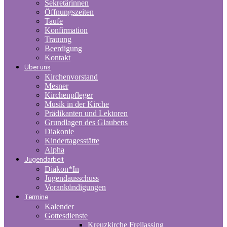
Sekretärinnen
Öffnungszeiten
Taufe
Konfirmation
Trauung
Beerdigung
Kontakt
Über uns
Kirchenvorstand
Mesner
Kirchenpfleger
Musik in der Kirche
Prädikanten und Lektoren
Grundlagen des Glaubens
Diakonie
Kindertagesstätte
Alpha
Jugendarbeit
Diakon*In
Jugendausschuss
Vorankündigungen
Termine
Kalender
Gottesdienste
Kreuzkirche Freilassing