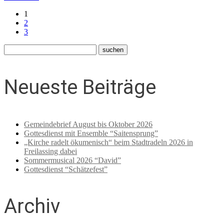
1
2
3
Neueste Beiträge
Gemeindebrief August bis Oktober 2026
Gottesdienst mit Ensemble “Saitensprung”
„Kirche radelt ökumenisch“ beim Stadtradeln 2026 in
Freilassing dabei
Sommermusical 2026 “David”
Gottesdienst “Schätzefest”
Archiv