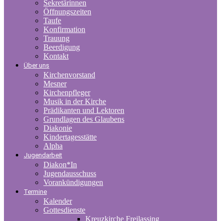
Sekretärinnen
Öffnungszeiten
Taufe
Konfirmation
Trauung
Beerdigung
Kontakt
Über uns
Kirchenvorstand
Mesner
Kirchenpfleger
Musik in der Kirche
Prädikanten und Lektoren
Grundlagen des Glaubens
Diakonie
Kindertagesstätte
Alpha
Jugendarbeit
Diakon*In
Jugendausschuss
Vorankündigungen
Termine
Kalender
Gottesdienste
Kreuzkirche Freilassing