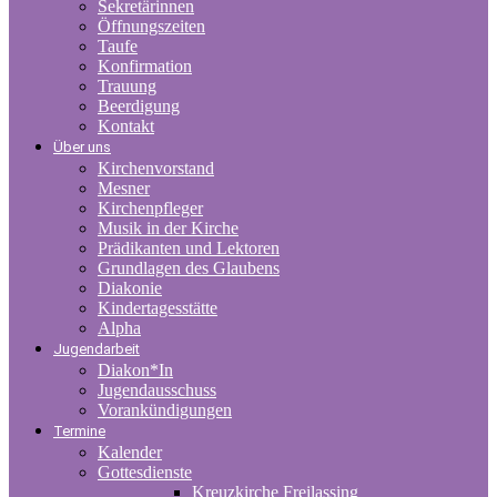
Sekretärinnen
Öffnungszeiten
Taufe
Konfirmation
Trauung
Beerdigung
Kontakt
Über uns
Kirchenvorstand
Mesner
Kirchenpfleger
Musik in der Kirche
Prädikanten und Lektoren
Grundlagen des Glaubens
Diakonie
Kindertagesstätte
Alpha
Jugendarbeit
Diakon*In
Jugendausschuss
Vorankündigungen
Termine
Kalender
Gottesdienste
Kreuzkirche Freilassing