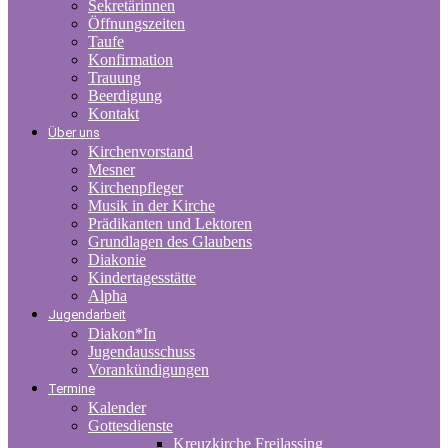
Sekretärinnen
Öffnungszeiten
Taufe
Konfirmation
Trauung
Beerdigung
Kontakt
Über uns
Kirchenvorstand
Mesner
Kirchenpfleger
Musik in der Kirche
Prädikanten und Lektoren
Grundlagen des Glaubens
Diakonie
Kindertagesstätte
Alpha
Jugendarbeit
Diakon*In
Jugendausschuss
Vorankündigungen
Termine
Kalender
Gottesdienste
Kreuzkirche Freilassing