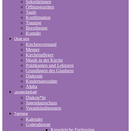
Sekretärinnen
Öffnungszeiten
Taufe
Konfirmation
Trauung
Beerdigung
Kontakt
Über uns
Kirchenvorstand
Mesner
Kirchenpfleger
Musik in der Kirche
Prädikanten und Lektoren
Grundlagen des Glaubens
Diakonie
Kindertagesstätte
Alpha
Jugendarbeit
Diakon*In
Jugendausschuss
Vorankündigungen
Termine
Kalender
Gottesdienste
Kreuzkirche Freilassing