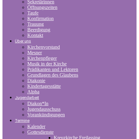
Sekretärinnen
Öffnungszeiten
Taufe
Konfirmation
Trauung
Beerdigung
Kontakt
Über uns
Kirchenvorstand
Mesner
Kirchenpfleger
Musik in der Kirche
Prädikanten und Lektoren
Grundlagen des Glaubens
Diakonie
Kindertagesstätte
Alpha
Jugendarbeit
Diakon*In
Jugendausschuss
Vorankündigungen
Termine
Kalender
Gottesdienste
Kreuzkirche Freilassing