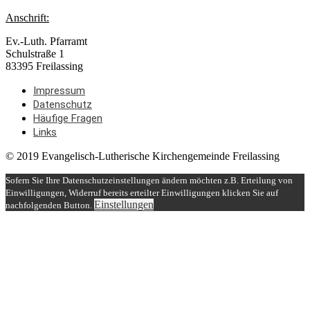
Anschrift:
Ev.-Luth. Pfarramt
Schulstraße 1
83395 Freilassing
Impressum
Datenschutz
Häufige Fragen
Links
© 2019 Evangelisch-Lutherische Kirchengemeinde Freilassing
Sofern Sie Ihre Datenschutzeinstellungen ändern möchten z.B. Erteilung von
Einwilligungen, Widerruf bereits erteilter Einwilligungen klicken Sie auf
Einstellungen
nachfolgenden Button.