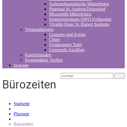
Auferstehungskirche Mitterfelden
Pfarrsaal St. AndreasTeisendorf
Mozartstift Mitterfelden
Seniorenzentrum AWO Freilassing
Vivaldo Haus St. Rupert Surheim
Veranstaltungen
Gruppen und Kreise
Chöre
Freilassinger Tafel
Gemeinde Ausflüge
Konfirmanden
Regelmäßige Treffen
Spenden
Bürozeiten
Startseite
Pfarramt
Bürozeiten