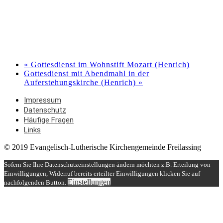
«
Gottesdienst im Wohnstift Mozart (Henrich)
Gottesdienst mit Abendmahl in der
Auferstehungskirche (Henrich)
»
Impressum
Datenschutz
Häufige Fragen
Links
© 2019 Evangelisch-Lutherische Kirchengemeinde Freilassing
Sofern Sie Ihre Datenschutzeinstellungen ändern möchten z.B. Erteilung von
Einwilligungen, Widerruf bereits erteilter Einwilligungen klicken Sie auf
Einstellungen
nachfolgenden Button.