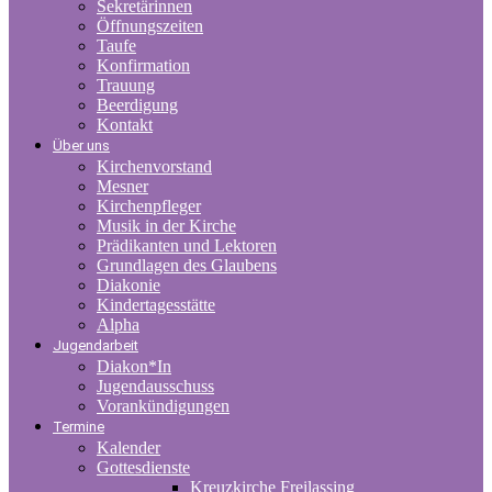
Sekretärinnen
Öffnungszeiten
Taufe
Konfirmation
Trauung
Beerdigung
Kontakt
Über uns
Kirchenvorstand
Mesner
Kirchenpfleger
Musik in der Kirche
Prädikanten und Lektoren
Grundlagen des Glaubens
Diakonie
Kindertagesstätte
Alpha
Jugendarbeit
Diakon*In
Jugendausschuss
Vorankündigungen
Termine
Kalender
Gottesdienste
Kreuzkirche Freilassing