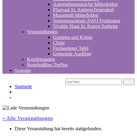
Auferstehungskirche Mitterfelden
Pfarrsaal St. AndreasTeisendorf
Mozartstift Mitterfelden
Seniorenzentrum AWO Freilassing
Vivaldo Haus St. Rupert Surheim
Veranstaltungen
Gruppen und Kreise
Chöre
Freilassinger Tafel
Gemeinde Ausflüge
Konfirmanden
Regelmäßige Treffen
Spenden
Startseite
« Alle Veranstaltungen
Diese Veranstaltung hat bereits stattgefunden.