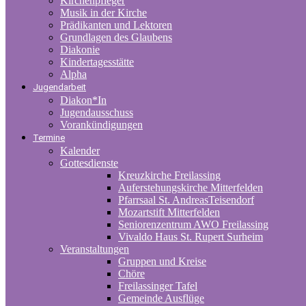
Kirchenpfleger
Musik in der Kirche
Prädikanten und Lektoren
Grundlagen des Glaubens
Diakonie
Kindertagesstätte
Alpha
Jugendarbeit
Diakon*In
Jugendausschuss
Vorankündigungen
Termine
Kalender
Gottesdienste
Kreuzkirche Freilassing
Auferstehungskirche Mitterfelden
Pfarrsaal St. AndreasTeisendorf
Mozartstift Mitterfelden
Seniorenzentrum AWO Freilassing
Vivaldo Haus St. Rupert Surheim
Veranstaltungen
Gruppen und Kreise
Chöre
Freilassinger Tafel
Gemeinde Ausflüge