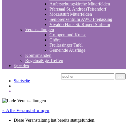
Auferstehungskirche Mitterfelden
Pfarrsaal St. AndreasTeisendorf
Mozartstift Mitterfelden
Seniorenzentrum AWO Freilassing
Vivaldo Haus St. Rupert Surheim
Veranstaltungen
Gruppen und Kreise
Chöre
Freilassinger Tafel
Gemeinde Ausflüge
Konfirmanden
Regelmäßige Treffen
Spenden
Startseite
« Alle Veranstaltungen
Diese Veranstaltung hat bereits stattgefunden.