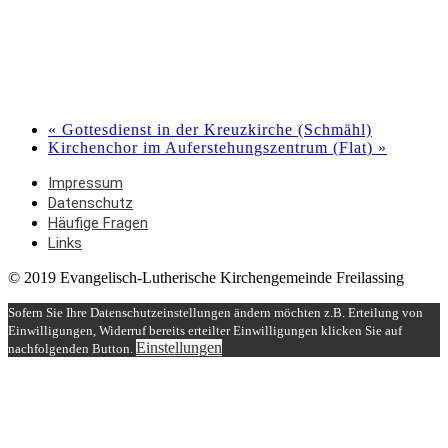
«
Gottesdienst in der Kreuzkirche (Schmähl)
Kirchenchor im Auferstehungszentrum (Flat)
»
Impressum
Datenschutz
Häufige Fragen
Links
© 2019 Evangelisch-Lutherische Kirchengemeinde Freilassing
Sofern Sie Ihre Datenschutzeinstellungen ändern möchten z.B. Erteilung von
Einwilligungen, Widerruf bereits erteilter Einwilligungen klicken Sie auf
Einstellungen
nachfolgenden Button.