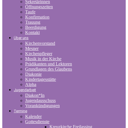
Sekretärinnen
Öffnungszeiten
Taufe
Konfirmation
Trauung
Beerdigung
Kontakt
Über uns
Kirchenvorstand
Mesner
Kirchenpfleger
Musik in der Kirche
Prädikanten und Lektoren
Grundlagen des Glaubens
Diakonie
Kindertagesstätte
Alpha
Jugendarbeit
Diakon*In
Jugendausschuss
Vorankündigungen
Termine
Kalender
Gottesdienste
Kreuzkirche Freilassing