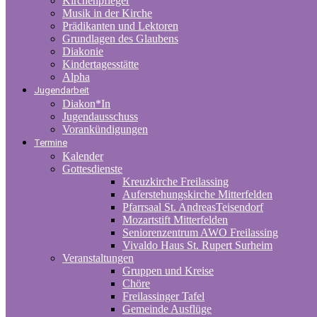
Kirchenpfleger
Musik in der Kirche
Prädikanten und Lektoren
Grundlagen des Glaubens
Diakonie
Kindertagesstätte
Alpha
Jugendarbeit
Diakon*In
Jugendausschuss
Vorankündigungen
Termine
Kalender
Gottesdienste
Kreuzkirche Freilassing
Auferstehungskirche Mitterfelden
Pfarrsaal St. AndreasTeisendorf
Mozartstift Mitterfelden
Seniorenzentrum AWO Freilassing
Vivaldo Haus St. Rupert Surheim
Veranstaltungen
Gruppen und Kreise
Chöre
Freilassinger Tafel
Gemeinde Ausflüge