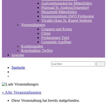
Auferstehungskirche Mitterfelden
Pfarrsaal St. AndreasTeisendorf
Mozartstift Mitterfelden
Seniorenzentrum AWO Freilassing
Vivaldo Haus St. Rupert Surheim
Veranstaltungen
Gruppen und Kreise
Chöre
Freilassinger Tafel
Gemeinde Ausflüge
Konfirmanden
Regelmäßige Treffen
Spenden
Startseite
« Alle Veranstaltungen
Diese Veranstaltung hat bereits stattgefunden.