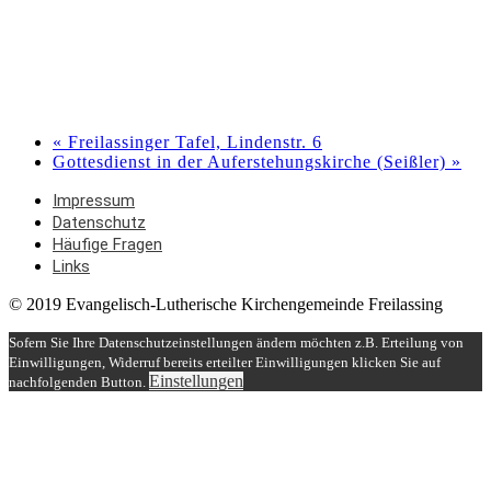
«
Freilassinger Tafel, Lindenstr. 6
Gottesdienst in der Auferstehungskirche (Seißler)
»
Impressum
Datenschutz
Häufige Fragen
Links
© 2019 Evangelisch-Lutherische Kirchengemeinde Freilassing
Sofern Sie Ihre Datenschutzeinstellungen ändern möchten z.B. Erteilung von
Einwilligungen, Widerruf bereits erteilter Einwilligungen klicken Sie auf
Einstellungen
nachfolgenden Button.