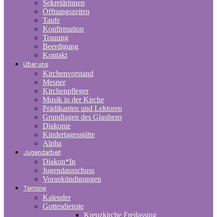
Sekretärinnen
Öffnungszeiten
Taufe
Konfirmation
Trauung
Beerdigung
Kontakt
Über uns
Kirchenvorstand
Mesner
Kirchenpfleger
Musik in der Kirche
Prädikanten und Lektoren
Grundlagen des Glaubens
Diakonie
Kindertagesstätte
Alpha
Jugendarbeit
Diakon*In
Jugendausschuss
Vorankündigungen
Termine
Kalender
Gottesdienste
Kreuzkirche Freilassing