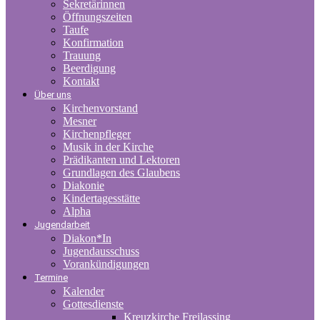
Sekretärinnen
Öffnungszeiten
Taufe
Konfirmation
Trauung
Beerdigung
Kontakt
Über uns
Kirchenvorstand
Mesner
Kirchenpfleger
Musik in der Kirche
Prädikanten und Lektoren
Grundlagen des Glaubens
Diakonie
Kindertagesstätte
Alpha
Jugendarbeit
Diakon*In
Jugendausschuss
Vorankündigungen
Termine
Kalender
Gottesdienste
Kreuzkirche Freilassing