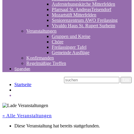
Auferstehungskirche Mitterfelden
Pfarrsaal St. AndreasTeisendorf
Mozartstift Mitterfelden
Seniorenzentrum AWO Freilassing
Vivaldo Haus St. Rupert Surheim
Veranstaltungen
Gruppen und Kreise
Chöre
Freilassinger Tafel
Gemeinde Ausflüge
Konfirmanden
Regelmäßige Treffen
Spenden
Startseite
« Alle Veranstaltungen
Diese Veranstaltung hat bereits stattgefunden.