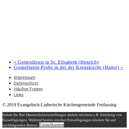
«
Gottesdienst in St. Elisabeth (Henrich)
Gospelspirit-Probe in der der Kreuzkirche (Hager)
»
Impressum
Datenschutz
Häufige Fragen
Links
© 2019 Evangelisch-Lutherische Kirchengemeinde Freilassing
Sofern Sie Ihre Datenschutzeinstellungen ändern möchten z.B. Erteilung von
Einwilligungen, Widerruf bereits erteilter Einwilligungen klicken Sie auf
Einstellungen
nachfolgenden Button.