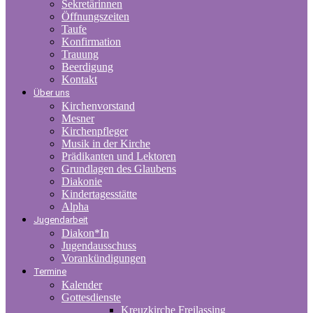
Sekretärinnen
Öffnungszeiten
Taufe
Konfirmation
Trauung
Beerdigung
Kontakt
Über uns
Kirchenvorstand
Mesner
Kirchenpfleger
Musik in der Kirche
Prädikanten und Lektoren
Grundlagen des Glaubens
Diakonie
Kindertagesstätte
Alpha
Jugendarbeit
Diakon*In
Jugendausschuss
Vorankündigungen
Termine
Kalender
Gottesdienste
Kreuzkirche Freilassing