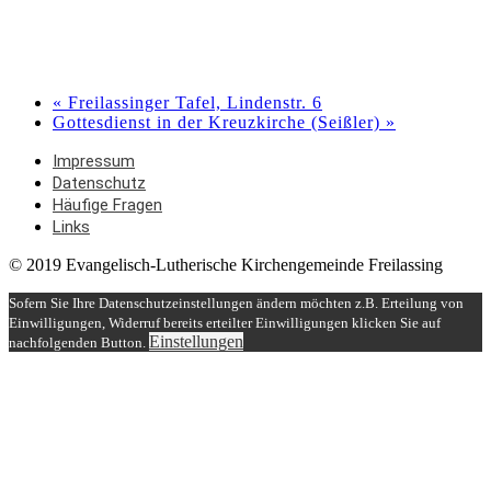
«
Freilassinger Tafel, Lindenstr. 6
Gottesdienst in der Kreuzkirche (Seißler)
»
Impressum
Datenschutz
Häufige Fragen
Links
© 2019 Evangelisch-Lutherische Kirchengemeinde Freilassing
Sofern Sie Ihre Datenschutzeinstellungen ändern möchten z.B. Erteilung von
Einwilligungen, Widerruf bereits erteilter Einwilligungen klicken Sie auf
Einstellungen
nachfolgenden Button.