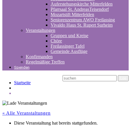
Auferstehungskirche Mitterfelden
Pfarrsaal St. AndreasTeisendorf
Mozartstift Mitterfelden
Seniorenzentrum AWO Freilassing
Vivaldo Haus St. Rupert Surheim
Veranstaltungen
Gruppen und Kreise
Chöre
Freilassinger Tafel
Gemeinde Ausflüge
Konfirmanden
Regelmäßige Treffen
Spenden
Startseite
« Alle Veranstaltungen
Diese Veranstaltung hat bereits stattgefunden.