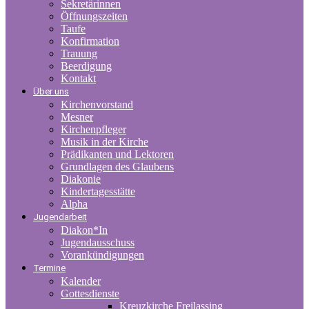
Sekretärinnen
Öffnungszeiten
Taufe
Konfirmation
Trauung
Beerdigung
Kontakt
Über uns
Kirchenvorstand
Mesner
Kirchenpfleger
Musik in der Kirche
Prädikanten und Lektoren
Grundlagen des Glaubens
Diakonie
Kindertagesstätte
Alpha
Jugendarbeit
Diakon*In
Jugendausschuss
Vorankündigungen
Termine
Kalender
Gottesdienste
Kreuzkirche Freilassing