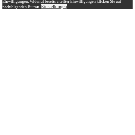
Einwilligungen, Widerruf bereits erteilter Einwilligungen klicken Sie auf
Einstellungen
nachfolgenden Button.