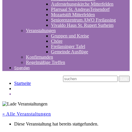
Auferstehungskirche Mitterfelden
Pfarrsaal St. AndreasTeisendorf
Mozartstift Mitterfelden
Seniorenzentrum AWO Freilassing
Vivaldo Haus St. Rupert Surheim
Veranstaltungen
Gruppen und Kreise
Chöre
Freilassinger Tafel
Gemeinde Ausflüge
Konfirmanden
Regelmäßige Treffen
Spenden
Startseite
« Alle Veranstaltungen
Diese Veranstaltung hat bereits stattgefunden.