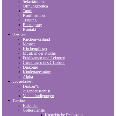
Sekretärinnen
Öffnungszeiten
Taufe
Konfirmation
Trauung
Beerdigung
Kontakt
Über uns
Kirchenvorstand
Mesner
Kirchenpfleger
Musik in der Kirche
Prädikanten und Lektoren
Grundlagen des Glaubens
Diakonie
Kindertagesstätte
Alpha
Jugendarbeit
Diakon*In
Jugendausschuss
Vorankündigungen
Termine
Kalender
Gottesdienste
Kreuzkirche Freilassing