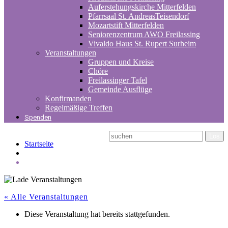
Auferstehungskirche Mitterfelden
Pfarrsaal St. AndreasTeisendorf
Mozartstift Mitterfelden
Seniorenzentrum AWO Freilassing
Vivaldo Haus St. Rupert Surheim
Veranstaltungen
Gruppen und Kreise
Chöre
Freilassinger Tafel
Gemeinde Ausflüge
Konfirmanden
Regelmäßige Treffen
Spenden
Startseite
« Alle Veranstaltungen
Diese Veranstaltung hat bereits stattgefunden.