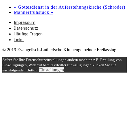
«
Gottesdienst in der Auferstehungskirche (Schröder)
Männerfrühstück
»
Impressum
Datenschutz
Häufige Fragen
Links
© 2019 Evangelisch-Lutherische Kirchengemeinde Freilassing
Sofern Sie Ihre Datenschutzeinstellungen ändern möchten z.B. Erteilung von
Einwilligungen, Widerruf bereits erteilter Einwilligungen klicken Sie auf
Einstellungen
nachfolgenden Button.