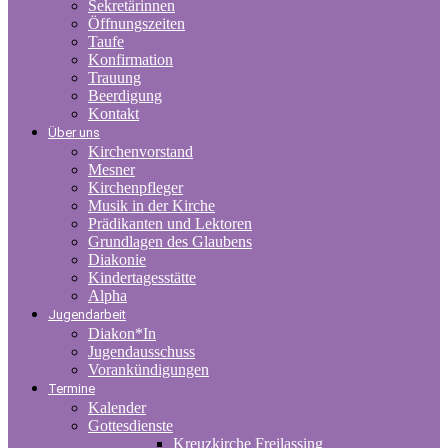
Sekretärinnen
Öffnungszeiten
Taufe
Konfirmation
Trauung
Beerdigung
Kontakt
Über uns
Kirchenvorstand
Mesner
Kirchenpfleger
Musik in der Kirche
Prädikanten und Lektoren
Grundlagen des Glaubens
Diakonie
Kindertagesstätte
Alpha
Jugendarbeit
Diakon*In
Jugendausschuss
Vorankündigungen
Termine
Kalender
Gottesdienste
Kreuzkirche Freilassing