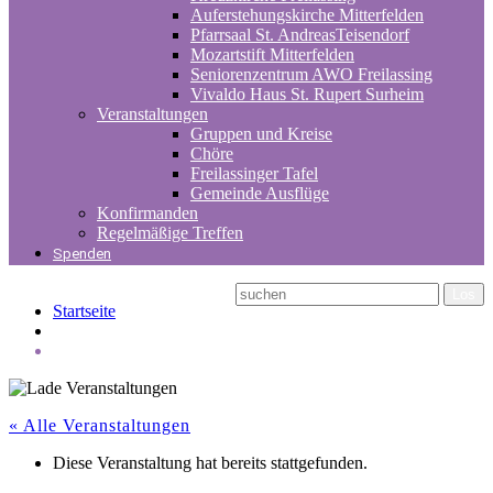
Auferstehungskirche Mitterfelden
Pfarrsaal St. AndreasTeisendorf
Mozartstift Mitterfelden
Seniorenzentrum AWO Freilassing
Vivaldo Haus St. Rupert Surheim
Veranstaltungen
Gruppen und Kreise
Chöre
Freilassinger Tafel
Gemeinde Ausflüge
Konfirmanden
Regelmäßige Treffen
Spenden
Startseite
« Alle Veranstaltungen
Diese Veranstaltung hat bereits stattgefunden.