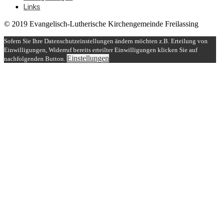
Links
© 2019 Evangelisch-Lutherische Kirchengemeinde Freilassing
Sofern Sie Ihre Datenschutzeinstellungen ändern möchten z.B. Erteilung von
Einwilligungen, Widerruf bereits erteilter Einwilligungen klicken Sie auf
Einstellungen
nachfolgenden Button.