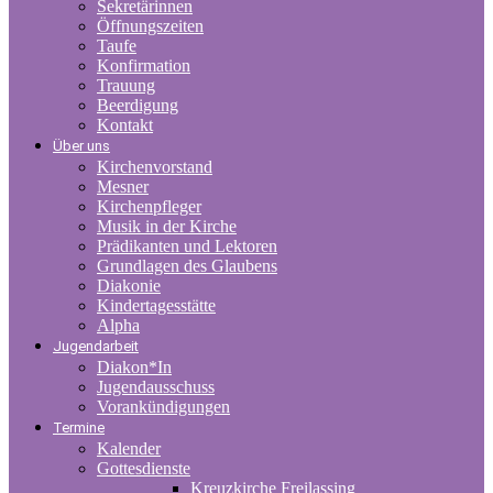
Sekretärinnen
Öffnungszeiten
Taufe
Konfirmation
Trauung
Beerdigung
Kontakt
Über uns
Kirchenvorstand
Mesner
Kirchenpfleger
Musik in der Kirche
Prädikanten und Lektoren
Grundlagen des Glaubens
Diakonie
Kindertagesstätte
Alpha
Jugendarbeit
Diakon*In
Jugendausschuss
Vorankündigungen
Termine
Kalender
Gottesdienste
Kreuzkirche Freilassing