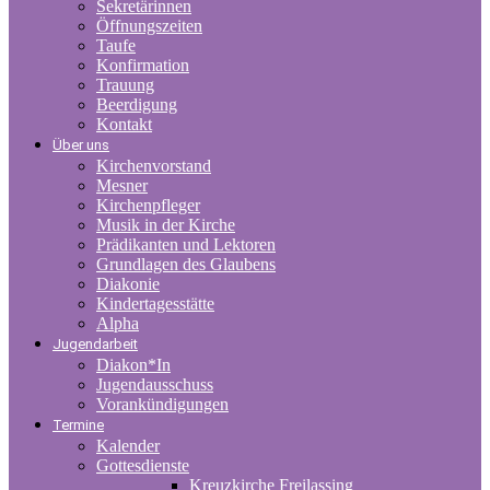
Sekretärinnen
Öffnungszeiten
Taufe
Konfirmation
Trauung
Beerdigung
Kontakt
Über uns
Kirchenvorstand
Mesner
Kirchenpfleger
Musik in der Kirche
Prädikanten und Lektoren
Grundlagen des Glaubens
Diakonie
Kindertagesstätte
Alpha
Jugendarbeit
Diakon*In
Jugendausschuss
Vorankündigungen
Termine
Kalender
Gottesdienste
Kreuzkirche Freilassing