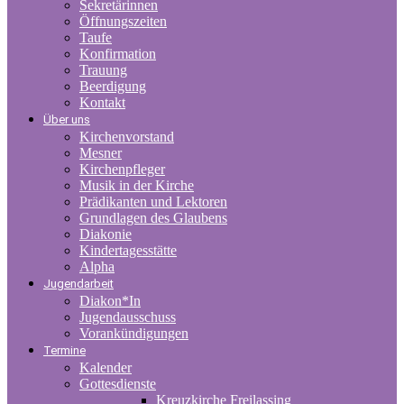
Sekretärinnen
Öffnungszeiten
Taufe
Konfirmation
Trauung
Beerdigung
Kontakt
Über uns
Kirchenvorstand
Mesner
Kirchenpfleger
Musik in der Kirche
Prädikanten und Lektoren
Grundlagen des Glaubens
Diakonie
Kindertagesstätte
Alpha
Jugendarbeit
Diakon*In
Jugendausschuss
Vorankündigungen
Termine
Kalender
Gottesdienste
Kreuzkirche Freilassing