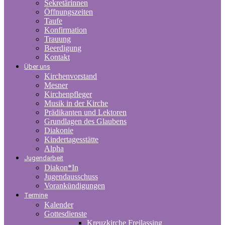
Sekretärinnen
Öffnungszeiten
Taufe
Konfirmation
Trauung
Beerdigung
Kontakt
Über uns
Kirchenvorstand
Mesner
Kirchenpfleger
Musik in der Kirche
Prädikanten und Lektoren
Grundlagen des Glaubens
Diakonie
Kindertagesstätte
Alpha
Jugendarbeit
Diakon*In
Jugendausschuss
Vorankündigungen
Termine
Kalender
Gottesdienste
Kreuzkirche Freilassing