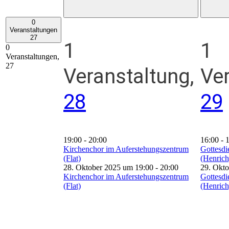
0
Veranstaltungen
27
1
1
0
Veranstaltungen,
27
Veranstaltung,
Ver
28
29
19:00
-
20:00
16:00
-
Kirchenchor im Auferstehungszentrum
Gottesdi
(Flat)
(Henrich
28. Oktober 2025 um 19:00
-
20:00
29. Okt
Kirchenchor im Auferstehungszentrum
Gottesdi
(Flat)
(Henrich