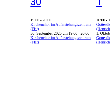
30
1
19:00
-
20:00
16:00
-
Kirchenchor im Auferstehungszentrum
Gottesdi
(Flat)
(Henrich
30. September 2025 um 19:00
-
20:00
1. Oktob
Kirchenchor im Auferstehungszentrum
Gottesdi
(Flat)
(Henrich