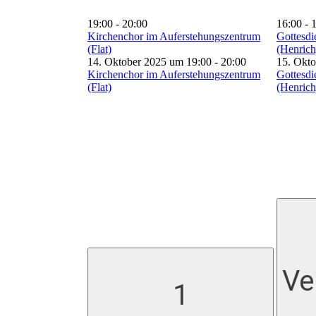
19:00
-
20:00
16:00
-
Kirchenchor im Auferstehungszentrum
Gottesdi
(Flat)
(Henrich
14. Oktober 2025 um 19:00
-
20:00
15. Okt
Kirchenchor im Auferstehungszentrum
Gottesdi
(Flat)
(Henrich
Ve
1