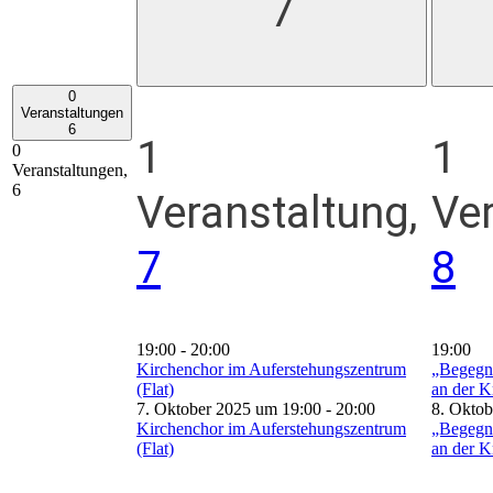
7
0
Veranstaltungen
6
1
1
0
Veranstaltungen,
6
Veranstaltung,
Ver
7
8
19:00
-
20:00
19:00
Kirchenchor im Auferstehungszentrum
„Begegn
(Flat)
an der K
7. Oktober 2025 um 19:00
-
20:00
8. Oktob
Kirchenchor im Auferstehungszentrum
„Begegn
(Flat)
an der K