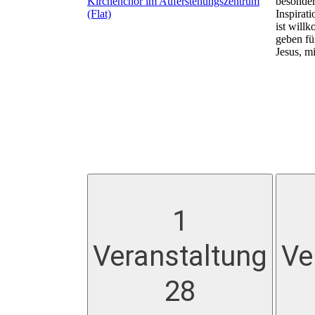
Kirchenchor im Auferstehungszentrum
besonder
(Flat)
Inspirat
ist will
geben fü
Jesus, mi
1
Veranstaltung
Ve
28