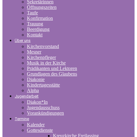
Sekretärinnen
Öffnungszeiten
Taufe
Konfirmation
Trauung
Beerdigung
Kontakt
Über uns
Kirchenvorstand
Mesner
Kirchenpfleger
Musik in der Kirche
Prädikanten und Lektoren
Grundlagen des Glaubens
Diakonie
Kindertagesstätte
Alpha
Jugendarbeit
Diakon*In
Jugendausschuss
Vorankündigungen
Termine
Kalender
Gottesdienste
Kreuzkirche Freilassing