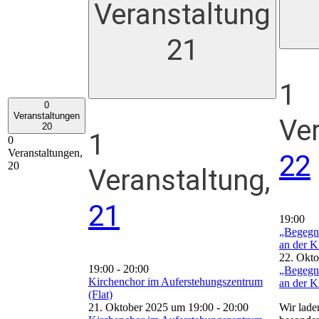
Veranstaltung
21
1
0
Veranstaltungen
Ver
20
1
0
Veranstaltungen,
22
20
Veranstaltung,
21
19:00
„Begegn
an der K
22. Okt
19:00
-
20:00
„Begegn
Kirchenchor im Auferstehungszentrum
an der K
(Flat)
21. Oktober 2025 um 19:00
-
20:00
Wir laden