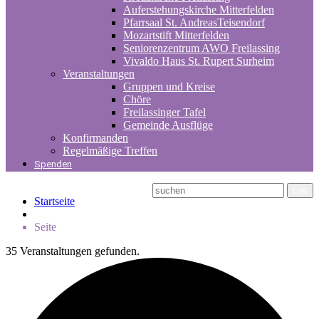
Auferstehungskirche Mitterfelden
Pfarrsaal St. AndreasTeisendorf
Mozartstift Mitterfelden
Seniorenzentrum AWO Freilassing
Vivaldo Haus St. Rupert Surheim
Veranstaltungen
Gruppen und Kreise
Chöre
Freilassinger Tafel
Gemeinde Ausflüge
Konfirmanden
Regelmäßige Treffen
Spenden
Startseite
Seite
35 Veranstaltungen gefunden.