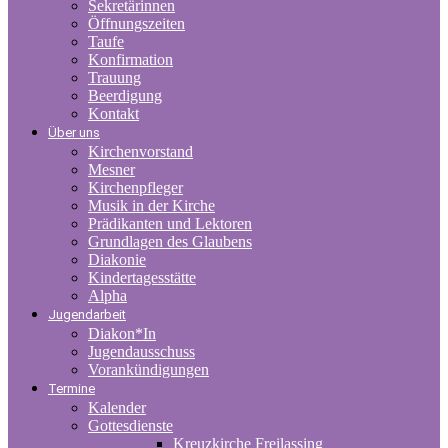
Sekretärinnen
Öffnungszeiten
Taufe
Konfirmation
Trauung
Beerdigung
Kontakt
Über uns
Kirchenvorstand
Mesner
Kirchenpfleger
Musik in der Kirche
Prädikanten und Lektoren
Grundlagen des Glaubens
Diakonie
Kindertagesstätte
Alpha
Jugendarbeit
Diakon*In
Jugendausschuss
Vorankündigungen
Termine
Kalender
Gottesdienste
Kreuzkirche Freilassing