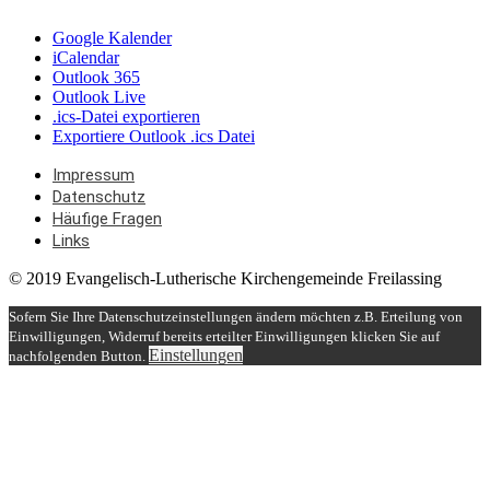
Google Kalender
iCalendar
Outlook 365
Outlook Live
.ics-Datei exportieren
Exportiere Outlook .ics Datei
Impressum
Datenschutz
Häufige Fragen
Links
© 2019 Evangelisch-Lutherische Kirchengemeinde Freilassing
Sofern Sie Ihre Datenschutzeinstellungen ändern möchten z.B. Erteilung von
Einwilligungen, Widerruf bereits erteilter Einwilligungen klicken Sie auf
Einstellungen
nachfolgenden Button.