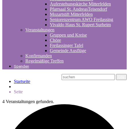
Auferstehungskirche Mitterfelden
Pfarrsaal St. AndreasTeisendorf
Mozartstift Mitterfelden
Seniorenzentrum AWO Freilassing
Vivaldo Haus St. Rupert Surheim
Veranstaltungen
Gruppen und Kreise
Chöre
Freilassinger Tafel
Gemeinde Ausflüge
Konfirmanden
Regelmäßige Treffen
Spenden
Startseite
Seite
4 Veranstaltungen gefunden.