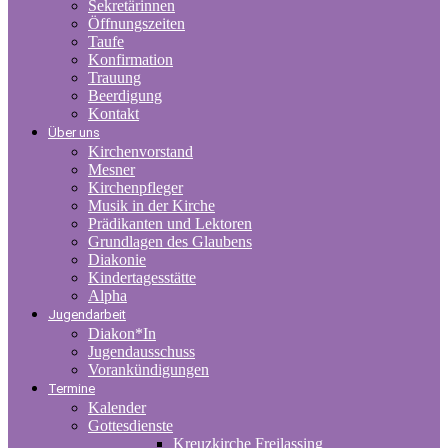
Sekretärinnen
Öffnungszeiten
Taufe
Konfirmation
Trauung
Beerdigung
Kontakt
Über uns
Kirchenvorstand
Mesner
Kirchenpfleger
Musik in der Kirche
Prädikanten und Lektoren
Grundlagen des Glaubens
Diakonie
Kindertagesstätte
Alpha
Jugendarbeit
Diakon*In
Jugendausschuss
Vorankündigungen
Termine
Kalender
Gottesdienste
Kreuzkirche Freilassing