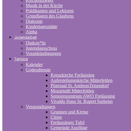
Kirchenpfleger
Musik in der Kirche
Prädikanten und Lektoren
Grundlagen des Glaubens
Diakonie
Kindertagesstätte
Alpha
Jugendarbeit
Diakon*In
Jugendausschuss
Vorankündigungen
Termine
Kalender
Gottesdienste
Kreuzkirche Freilassing
Auferstehungskirche Mitterfelden
Pfarrsaal St. AndreasTeisendorf
Mozartstift Mitterfelden
Seniorenzentrum AWO Freilassing
Vivaldo Haus St. Rupert Surheim
Veranstaltungen
Gruppen und Kreise
Chöre
Freilassinger Tafel
Gemeinde Ausflüge