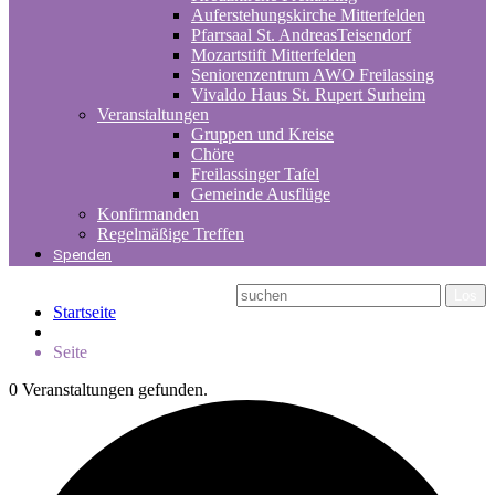
Auferstehungskirche Mitterfelden
Pfarrsaal St. AndreasTeisendorf
Mozartstift Mitterfelden
Seniorenzentrum AWO Freilassing
Vivaldo Haus St. Rupert Surheim
Veranstaltungen
Gruppen und Kreise
Chöre
Freilassinger Tafel
Gemeinde Ausflüge
Konfirmanden
Regelmäßige Treffen
Spenden
Startseite
Seite
0 Veranstaltungen gefunden.