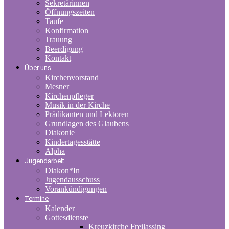
Sekretärinnen
Öffnungszeiten
Taufe
Konfirmation
Trauung
Beerdigung
Kontakt
Über uns
Kirchenvorstand
Mesner
Kirchenpfleger
Musik in der Kirche
Prädikanten und Lektoren
Grundlagen des Glaubens
Diakonie
Kindertagesstätte
Alpha
Jugendarbeit
Diakon*In
Jugendausschuss
Vorankündigungen
Termine
Kalender
Gottesdienste
Kreuzkirche Freilassing