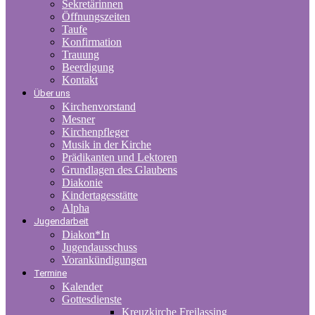
Sekretärinnen
Öffnungszeiten
Taufe
Konfirmation
Trauung
Beerdigung
Kontakt
Über uns
Kirchenvorstand
Mesner
Kirchenpfleger
Musik in der Kirche
Prädikanten und Lektoren
Grundlagen des Glaubens
Diakonie
Kindertagesstätte
Alpha
Jugendarbeit
Diakon*In
Jugendausschuss
Vorankündigungen
Termine
Kalender
Gottesdienste
Kreuzkirche Freilassing