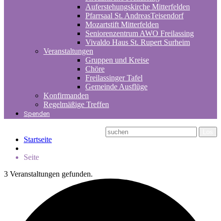
Auferstehungskirche Mitterfelden
Pfarrsaal St. AndreasTeisendorf
Mozartstift Mitterfelden
Seniorenzentrum AWO Freilassing
Vivaldo Haus St. Rupert Surheim
Veranstaltungen
Gruppen und Kreise
Chöre
Freilassinger Tafel
Gemeinde Ausflüge
Konfirmanden
Regelmäßige Treffen
Spenden
Startseite
Seite
3 Veranstaltungen gefunden.