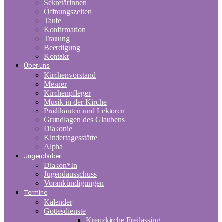
Sekretärinnen
Öffnungszeiten
Taufe
Konfirmation
Trauung
Beerdigung
Kontakt
Über uns
Kirchenvorstand
Mesner
Kirchenpfleger
Musik in der Kirche
Prädikanten und Lektoren
Grundlagen des Glaubens
Diakonie
Kindertagesstätte
Alpha
Jugendarbeit
Diakon*In
Jugendausschuss
Vorankündigungen
Termine
Kalender
Gottesdienste
Kreuzkirche Freilassing