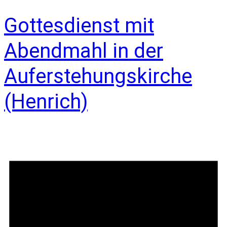
Gottesdienst mit
Abendmahl in der
Auferstehungskirche
(Henrich)