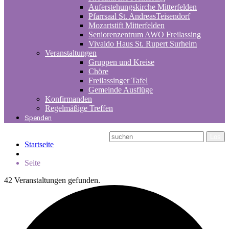
Auferstehungskirche Mitterfelden
Pfarrsaal St. AndreasTeisendorf
Mozartstift Mitterfelden
Seniorenzentrum AWO Freilassing
Vivaldo Haus St. Rupert Surheim
Veranstaltungen
Gruppen und Kreise
Chöre
Freilassinger Tafel
Gemeinde Ausflüge
Konfirmanden
Regelmäßige Treffen
Spenden
Startseite
Seite
42 Veranstaltungen gefunden.